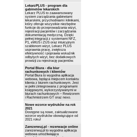
LekarzPLUS - program dla
gabinetów lekarskich
Lekarz PLUS to zaawansowany
system zarządzania gabinetami
lekarskimi, przychodniami i klinikami,
który oferuje wszystkie niezbędne
funkcje do przeprowadzania wizyt,
rejestracji pacjentów i zarządzania
dokumentacją medyczną. Dzięki
pełnej integracji z systemami NFZ,
P1, eWUŚ i ZUS oraz intuicyjnym
szablonom wizyt, Lekarz PLUS
usprawnia pracę, zwiększa
efektywność i poprawia wskaźnik
odbytych wizyt, bez dodatkowych
prowizji za rejestrację pacjentów.
Portal Biura - dla biur
rachunkowych i klientów
Portal Biura to wygodna aplikacja
webowa, będąca miejscem kontaktu
klienta z biurem rachunkowym. Jest
w pełni zintegrowana z programami
księgowymi, wykorzystywanymi w
biurach rachunkowych – Rewizorem
i Rachmistrzem GT oraz nexo.
Nowe wzorce wydruków na rok
2021
Dostępne są nowe, zaktualizowane
wzorce wydruków obowiązujące od
2021 roku!
Zarezerwuj.pl - rezerwacje online
zarezerwuj.pl to wygodna aplikacja
webowa umożliwiająca