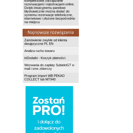
kompleksowe zarządzanie
rezerwacjami i rejestracjami online.
Dzięki intuicyjnemu panelowi
błyskawicznie można dodać do
systemu rezerwacje telefoniczne,
internetowe i złożone bezpośrednio
na miejscu
Zamówienie zwykłe od klienta
dwujęzyczne PL EN
Analiza ruchu towaru
inDodatki - Koszyk płatności
Wezwania do zapłaty SubiektGT e-
mail i sms zbiorczy
Program Import WB PEKAO
COLLECT lub MT940