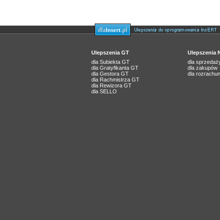
Ulepszenia GT
Ulepszenia 
dla Subiekta GT
dla sprzedaży
dla Gratyfikanta GT
dla zakupów
dla Gestora GT
dla rozrachu
dla Rachmistrza GT
dla Rewizora GT
dla SELLO