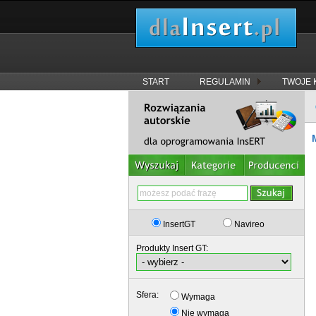
START
REGULAMIN
TWOJE 
InsertGT
Navireo
Produkty Insert GT:
Sfera:
Wymaga
Nie wymaga