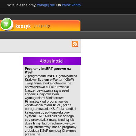
Witaj nieznajomy,
zaloguj się
lub
załóż konto
jest pusty
Programy InsERT gotowe na
KSeF
Z programami InsERT gotowymi na
Krajowy System e-Faktur (KSeF)
Twoja firma zyska gotowość na
obowiązkowe e-Fakturowanie.
Nasze rozwiązania są w pełni
zgodne z najnowszymi
wymaganiami Ministerstwa
Finansów - od programów do
wystawiania faktur KSeF, przez
oprogramowanie KSeF dla handlu i
księgowości, po kompleksowy
system ERP. Niezależnie od tego,
czy prowadzisz małą, średnią lub
dużą firmę, biuro rachunkowe czy
sklep internetowy, nasze programy
z obsługą KSeF pomogą Ci płynnie
przejść na