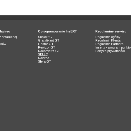
Navireo
Oprogramowanie InsERT
Regulaminy serwisu
 detalicznej
Subiekt GT
Regulamin ogólny
Gratyfikant GT
Regulamin Klienta
nków
Gestor GT
Regulamin Partnera
Rewizor GT
Inserty - program punkt
Rachmistrz GT
Polityka prywatności
SELLO
Navireo
Sfera GT