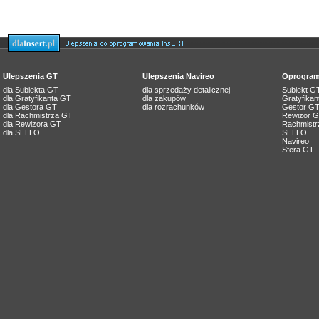
Ulepszenia GT
Ulepszenia Navireo
Oprogram
dla Subiekta GT
dla sprzedaży detalicznej
Subiekt G
dla Gratyfikanta GT
dla zakupów
Gratyfika
dla Gestora GT
dla rozrachunków
Gestor G
dla Rachmistrza GT
Rewizor 
dla Rewizora GT
Rachmistr
dla SELLO
SELLO
Navireo
Sfera GT