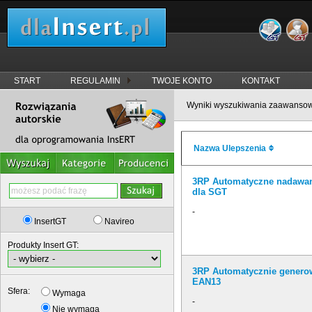
START
REGULAMIN
TWOJE KONTO
KONTAKT
Wyniki wyszukiwania zaawanso
Nazwa Ulepszenia
3RP Automatyczne nadawa
dla SGT
-
InsertGT
Navireo
Produkty Insert GT:
3RP Automatycznie genero
EAN13
Sfera:
Wymaga
-
Nie wymaga