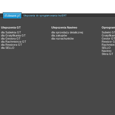
Ulepszenia GT
Ulepszenia Navireo
Oprogram
dla Subiekta GT
dla sprzedaży detalicznej
Subiekt G
dla Gratyfikanta GT
dla zakupów
Gratyfika
dla Gestora GT
dla rozrachunków
Gestor G
dla Rachmistrza GT
Rewizor 
dla Rewizora GT
Rachmistr
dla SELLO
SELLO
Navireo
Sfera GT