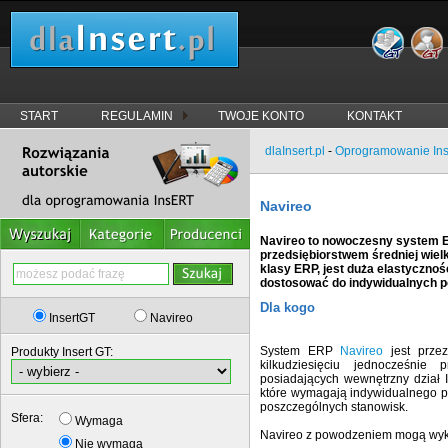
START
REGULAMIN
TWOJE KONTO
KONTAKT
dlaInsert.pl
-
Oprogramowanie In
Navireo
Navireo to nowoczesny system
przedsiębiorstwem średniej wiel
klasy ERP, jest duża elastycznoś
dostosować do indywidualnych po
Dla kogo
InsertGT
Navireo
System ERP
Navireo
jest przez
Produkty Insert GT:
kilkudziesięciu jednocześnie 
posiadających wewnętrzny dział I
które wymagają indywidualnego po
poszczególnych stanowisk.
Sfera:
Wymaga
Navireo z powodzeniem mogą wyko
Nie wymaga