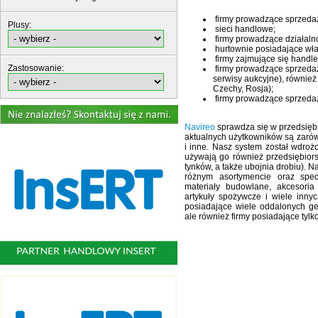
firmy prowadzące sprzedaż 
Plusy:
sieci handlowe;
firmy prowadzące działaln
hurtownie posiadające włas
firmy zajmujące się hand
Zastosowanie:
firmy prowadzące sprzedaż
serwisy aukcyjne), również
Czechy, Rosja);
firmy prowadzące sprzedaż 
Navireo
sprawdza się w przedsięb
aktualnych użytkowników są zarów
i inne. Nasz system został wdro
używają go również przedsiębiors
tynków, a także ubojnia drobiu). 
różnym asortymencie oraz spec
materiały budowlane, akcesoria
artykuły spożywcze i wiele inny
posiadające wiele oddalonych geo
ale również firmy posiadające tyl